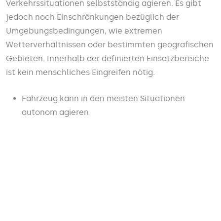
Verkehrssituationen selbstständig agieren. Es gibt
jedoch noch Einschränkungen bezüglich der
Umgebungsbedingungen, wie extremen
Wetterverhältnissen oder bestimmten geografischen
Gebieten. Innerhalb der definierten Einsatzbereiche
ist kein menschliches Eingreifen nötig.
Fahrzeug kann in den meisten Situationen
autonom agieren
Keine ständige Überwachung durch den Fahrer
erforderlich
Fahrer haftet nicht für Verkehrsverstöße
während der vollautomatisierten Fahrt
Stufe 5: Autonomes Fahren