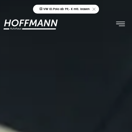
💥 VW ID.Polo ab 99,- € mtl. leasen