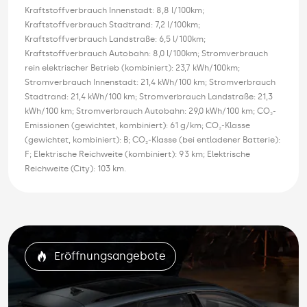
Kraftstoffverbrauch Innenstadt: 8,8 l/100km;
Kraftstoffverbrauch Stadtrand: 7,2 l/100km;
Kraftstoffverbrauch Landstraße: 6,5 l/100km;
Kraftstoffverbrauch Autobahn: 8,0 l/100km; Stromverbrauch
rein elektrischer Betrieb (kombiniert): 23,7 kWh/100km;
Stromverbrauch Innenstadt: 21,4 kWh/100 km; Stromverbrauch
Stadtrand: 21,4 kWh/100 km; Stromverbrauch Landstraße: 21,3
kWh/100 km; Stromverbrauch Autobahn: 29,0 kWh/100 km; CO₂-
Emissionen (gewichtet, kombiniert): 61 g/km; CO₂-Klasse
(gewichtet, kombiniert): B; CO₂-Klasse (bei entladener Batterie):
F; Elektrische Reichweite (kombiniert): 93 km; Elektrische
Reichweite (City): 103 km.
Eröffnungsangebote