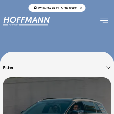
💥 VW ID.Polo ab 99,- € mtl. leasen
Angebote
Filter