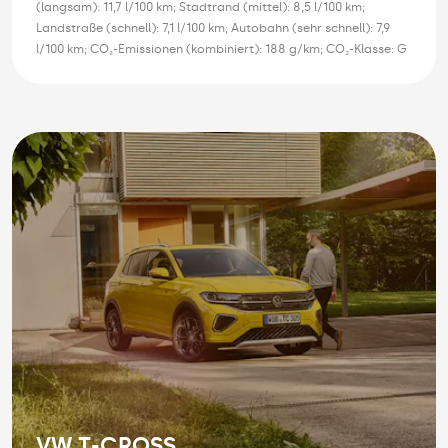
(langsam): 11,7 l/100 km; Stadtrand (mittel): 8,5 l/100 km;
Landstraße (schnell): 7,1 l/100 km; Autobahn (sehr schnell): 7,9
l/100 km; CO₂-Emissionen (kombiniert): 188 g/km; CO₂-Klasse: G
VW T-CROSS