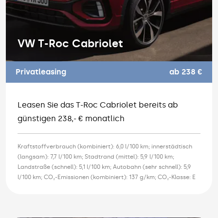
VW T-Roc Cabriolet
Privatleasing
ab 238 €
Leasen Sie das T-Roc Cabriolet bereits ab
günstigen 238,- € monatlich
Kraftstoffverbrauch (kombiniert): 6,0 l/100 km; innerstädtisch
(langsam): 7,7 l/100 km; Stadtrand (mittel): 5,9 l/100 km;
Landstraße (schnell): 5,1 l/100 km; Autobahn (sehr schnell): 5,9
l/100 km; CO₂-Emissionen (kombiniert): 137 g/km; CO₂-Klasse: E