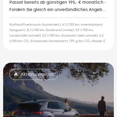
Passat bereits ab günstigen 195,- € monatlich -
Fordern Sie gleich ein unverbindliches Angebot
an.
Kraftstoffverbrauch (kombiniert): 6,1 l/100 km; innerstädtisch
(langsam): 8,1 l/100 km; Stadtrand (mittel): 5,9 l/100 km;
Landstraße (schnell): 5,2 l/100 km; Autobahn (sehr schnell): 6,2
l/100 km; CO₂-Emissionen (kombiniert): 139 g/km; CO₂-Klasse: E
Aktionsangebot