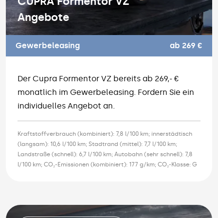
CUPRA Formentor VZ
Angebote
Gewerbeleasing
ab 269 €
Der Cupra Formentor VZ bereits ab 269,- €
monatlich im Gewerbeleasing. Fordern Sie ein
individuelles Angebot an.
Kraftstoffverbrauch (kombiniert): 7,8 l/100 km; innerstädtisch
(langsam): 10,6 l/100 km; Stadtrand (mittel): 7,7 l/100 km;
Landstraße (schnell): 6,7 l/100 km; Autobahn (sehr schnell): 7,8
l/100 km; CO₂-Emissionen (kombiniert): 177 g/km; CO₂-Klasse: G