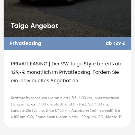
Taigo Angebot
Privatleasing
ab 129 €
PRIVATLEASING | Der VW Taigo Style bereits ab
129,- € monatlich im Privatleasing. Fordern Sie
ein individuelles Angebot an.
Kraftstoffverbrauch (kombiniert): 5,3 l/100 km; innerstädtisch
(langsam): 6,6 l/100 km; Stadtrand (mittel): 5,0 l/100 km;
Landstraße (schnell): 4,6 l/100 km; Autobahn (sehr schnell): 5,6
l/100 km; CO₂-Emissionen (kombiniert): 120 g/km; CO₂-Klasse: D