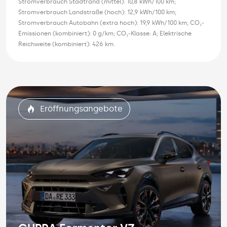
Stromverbrauch Stadtrand (mittel): 10,8 kWh/100 km;
Stromverbrauch Landstraße (hoch): 12,9 kWh/100 km;
Stromverbrauch Autobahn (extra hoch): 19,9 kWh/100 km; CO₂-
Emissionen (kombiniert): 0 g/km; CO₂-Klasse: A; Elektrische
Reichweite (kombiniert): 426 km.
Eröffnungsangebote