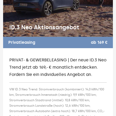
ID.3 Neo Aktionsangebot
Privatleasing
ab 169 €
PRIVAT- & GEWERBELEASING | Der neue ID.3 Neo
Trend jetzt ab 169,- € monatlich entdecken.
Fordern Sie ein individuelles Angebot an.
VW ID.3 Neo Trend: Stromverbrauch (kombiniert): 14,0 kWh/100
km; Stromverbrauch Innenstadt (niedrig): 9,9 kWh/100 km;
Stromverbrauch Stadtrand (mittel): 10,8 kWh/100 km;
Stromverbrauch Landstraße (hoch): 12,6 kWh/100 km;
Stromverbrauch Autobahn (extra hoch): 18,7 kWh/100 km; CO₂-