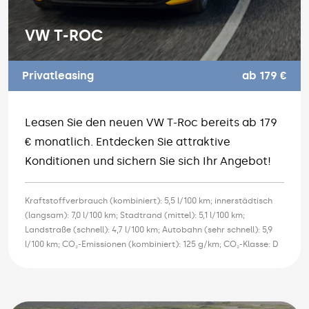
VW T-ROC
Privatleasing
ab 179 €
Leasen Sie den neuen VW T-Roc bereits ab 179
€ monatlich. Entdecken Sie attraktive
Konditionen und sichern Sie sich Ihr Angebot!
Kraftstoffverbrauch (kombiniert): 5,5 l/100 km; innerstädtisch
(langsam): 7,0 l/100 km; Stadtrand (mittel): 5,1 l/100 km;
Landstraße (schnell): 4,7 l/100 km; Autobahn (sehr schnell): 5,9
l/100 km; CO₂-Emissionen (kombiniert): 125 g/km; CO₂-Klasse: D