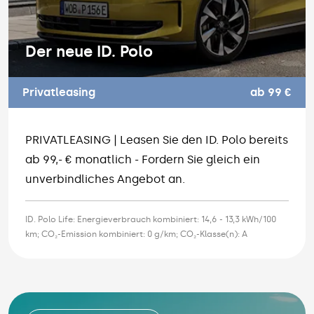
Der neue ID. Polo
Privatleasing
ab 99 €
PRIVATLEASING | Leasen Sie den ID. Polo bereits
ab 99,- € monatlich - Fordern Sie gleich ein
unverbindliches Angebot an.
ID. Polo Life: Energieverbrauch kombiniert: 14,6 - 13,3 kWh/100
km; CO₂-Emission kombiniert: 0 g/km; CO₂-Klasse(n): A