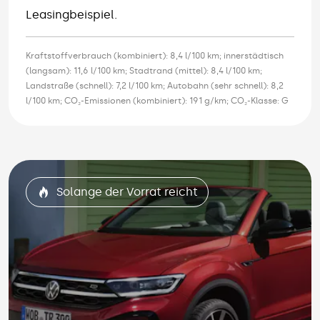
Leasingbeispiel.
Kraftstoffverbrauch (kombiniert): 8,4 l/100 km; innerstädtisch
(langsam): 11,6 l/100 km; Stadtrand (mittel): 8,4 l/100 km;
Landstraße (schnell): 7,2 l/100 km; Autobahn (sehr schnell): 8,2
l/100 km; CO₂-Emissionen (kombiniert): 191 g/km; CO₂-Klasse: G
Solange der Vorrat reicht