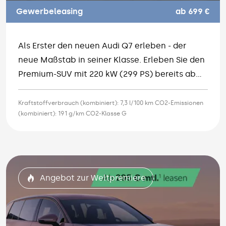
Gewerbeleasing
ab 699 €
Als Erster den neuen Audi Q7 erleben - der
neue Maßstab in seiner Klasse. Erleben Sie den
Premium-SUV mit 220 kW (299 PS) bereits ab
699,- € monatlich im Gewerbeleasing. Fordern
Sie jetzt Ihr individuelles Angebot an.
Kraftstoffverbrauch (kombiniert): 7,3 l/100 km CO2-Emissionen
(kombiniert): 191 g/km CO2-Klasse G
Angebot zur Weltpremiere