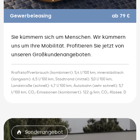
Gewerbeleasing
ab 79 €
Sie kümmern sich um Menschen. Wir kümmern
uns um Ihre Mobilität. Profitieren Sie jetzt von
unseren Großkundenangeboten.
Kraftstoffverbrauch (kombiniert): 5,4 l/100 km; innerstädtisch
(langsam): 6,5 l/100 km; Stadtrand (mittel): 5,0 l/100 km;
Landstraße (schnell): 4,7 l/100 km; Autobahn (sehr schnell): 5,7
l/100 km; CO₂-Emissionen (kombiniert): 122 g/km; CO₂-Klasse: D
Sonderangebot