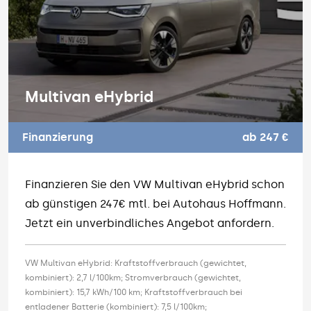
Multivan eHybrid
Finanzierung
ab 247 €
Finanzieren Sie den VW Multivan eHybrid schon
ab günstigen 247€ mtl. bei Autohaus Hoffmann.
Jetzt ein unverbindliches Angebot anfordern.
VW Multivan eHybrid: Kraftstoffverbrauch (gewichtet,
kombiniert): 2,7 l/100km; Stromverbrauch (gewichtet,
kombiniert): 15,7 kWh/100 km; Kraftstoffverbrauch bei
entladener Batterie (kombiniert): 7,5 l/100km;