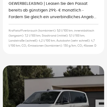
GEWERBELEASING | Leasen Sie den Passat
bereits ab günstigen 299,- € monatlich -
Fordern Sie gleich ein unverbindliches Angebot
an.
Kraftstoffverbrauch (kombiniert): 5,0 l/100 km; innerstädtisch
(langsam): 7,2 l/100 km; Stadtrand (mittel): 5,1 l/100 km;
Landstraße (schnell): 4,2 l/100 km; Autobahn (sehr schnell): 4,7
l/100 km; CO₂-Emissionen (kombiniert): 130 g/km; CO₂-Klasse: D