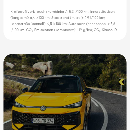
Kraftstoffverbrauch (kombiniert): 5,2 l/100 km; innerstädtisch
(langsam): 6,4 l/100 km; Stadtrand (mittel): 4,9 l/100 km;
Landstraße (schnell): 4,5 l/100 km; Autobahn (sehr schnell): 5,6
l/100 km; CO₂-Emissionen (kombiniert): 119 g/km; CO₂-Klasse: D