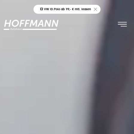
💥 VW ID.Polo ab 99,- € mtl. leasen