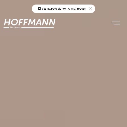
💥 VW ID.Polo ab 99,- € mtl. leasen