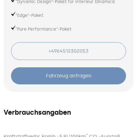
"Dynamic Design"-Paket für Interieur Dinamica
"Edge"-Paket
"Pure Performance"-Paket
+4964512302053
Fahrzeug anfragen
Verbrauchsangaben
*
Kraftstoffverbr. komb.: 5,8l/100km
CO₂-Ausstoß