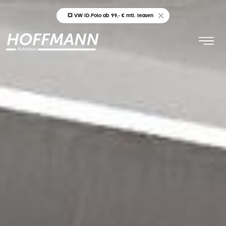
💥 VW ID.Polo ab 99,- € mtl. leasen