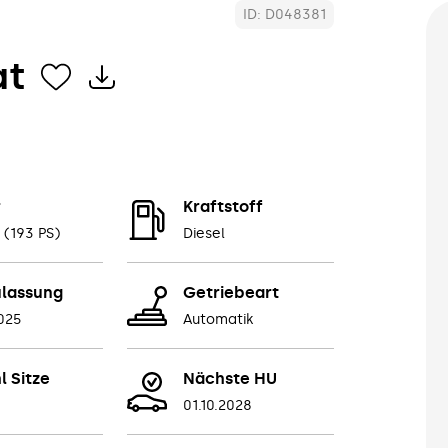
ID: D048381
at
r
Kraftstoff
 (193 PS)
Diesel
ulassung
Getriebeart
2025
Automatik
l Sitze
Nächste HU
01.10.2028