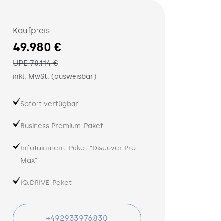
Kaufpreis
49.980 €
UPE 70.114 €
inkl. MwSt. (ausweisbar)
Sofort verfügbar
Business Premium-Paket
Infotainment-Paket "Discover Pro
Max"
IQ.DRIVE-Paket
+492933976830