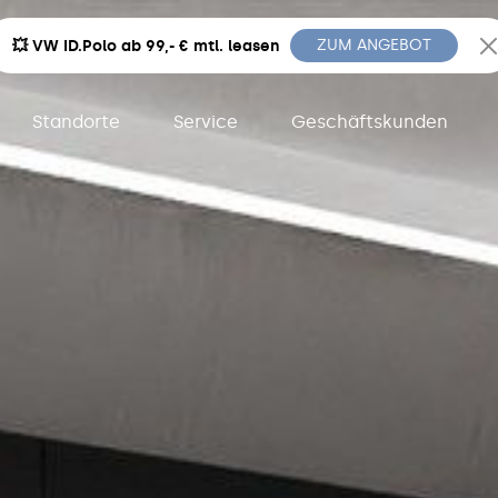
ZUM ANGEBOT
💥 VW ID.Polo ab 99,- € mtl. leasen
Standorte
Service
Geschäftskunden