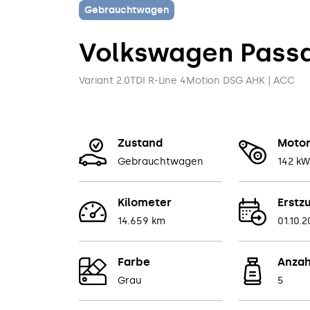
Gebrauchtwagen
Volkswagen
Pass
Variant 2.0TDI R-Line 4Motion DSG AHK | ACC
Zustand
Moto
Gebrauchtwagen
142 kW
Kilometer
Erstz
14.659 km
01.10.
Farbe
Anzah
Grau
5