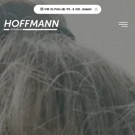
💥 VW ID.Polo ab 99,- € mtl. leasen