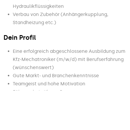
Hydraulikflüssigkeiten
Verbau von Zubehör (Anhängerkupplung,
Standheizung etc.)
Dein Profil
Eine erfolgreich abgeschlossene Ausbildung zum
Kfz-Mechatroniker (m/w/d) mit Berufserfahrung
(wünschenswert)
Gute Markt- und Branchenkenntnisse
Teamgeist und hohe Motivation
Führerschein Klasse B
Freundlicher Umgang mit Kunden und
serviceorientiertes Handeln
Lernbereitschaft, Teamfähigkeit, umfangreiches
technisches Wissen, selbstständiges und