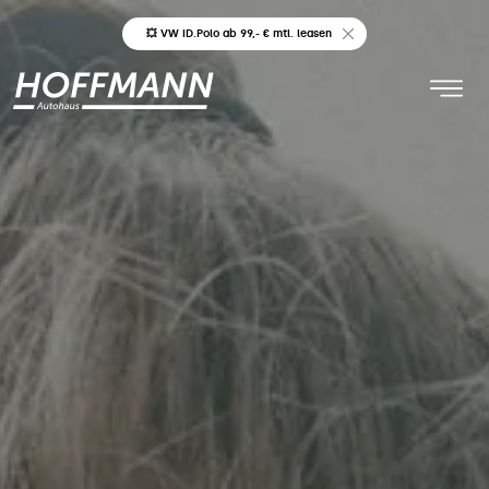
💥 VW ID.Polo ab 99,- € mtl. leasen