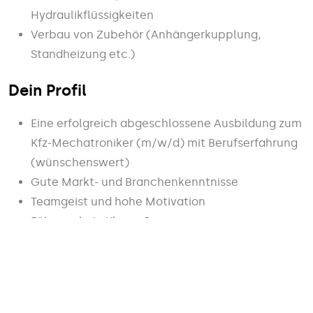
Hydraulikflüssigkeiten
Verbau von Zubehör (Anhängerkupplung,
Standheizung etc.)
Dein Profil
Eine erfolgreich abgeschlossene Ausbildung zum
Kfz-Mechatroniker (m/w/d) mit Berufserfahrung
(wünschenswert)
Gute Markt- und Branchenkenntnisse
Teamgeist und hohe Motivation
Führerschein Klasse B
Freundlicher Umgang mit Kunden und
serviceorientiertes Handeln
Lernbereitschaft, Teamfähigkeit, umfangreiches
technisches Wissen, selbstständiges und