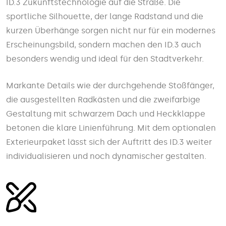
ID.3 Zukunfts­techno­logie auf die Straße. Die
sportliche Silhouette, der lange Rad­stand und die
kurzen Über­hänge sorgen nicht nur für ein modernes
Erscheinungs­bild, sondern machen den ID.3 auch
besonders wendig und ideal für den Stadt­verkehr.
Markante Details wie der durch­gehende Stoß­fänger,
die ausgestellten Rad­kästen und die zwei­farbige
Gestaltung mit schwarzem Dach und Heck­klappe
betonen die klare Linien­führung. Mit dem optionalen
Exterieur­paket lässt sich der Auftritt des ID.3 weiter
indivi­dualisieren und noch dyna­mischer gestalten.