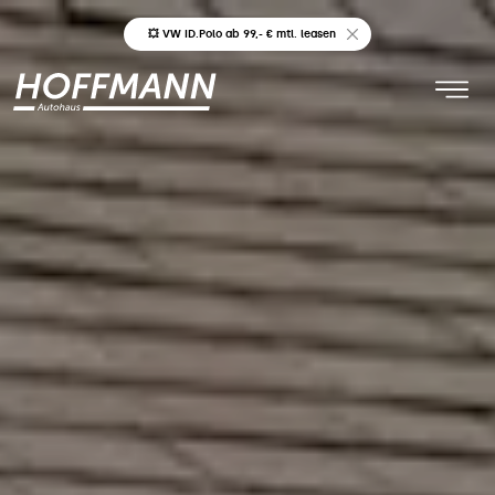
💥 VW ID.Polo ab 99,- € mtl. leasen